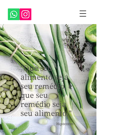
"Que seu
alimento seja
seu remédio, e
que seu
remédio seja
seu alimento."
Hipócrates