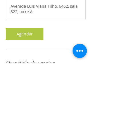
Avenida Luis Viana Filho, 6462, sala
822, torre A
Agendar
Descrição do serviço
Avaliação nutricional com o objetivo de
controlar a inflamação gerada pelo
doença, através de introdução de
cardápio balanceado, com alimentos
anti-inflamatórios e antioxidantes para
melhor controle da inflamação e
consequentemente melhora das dores.