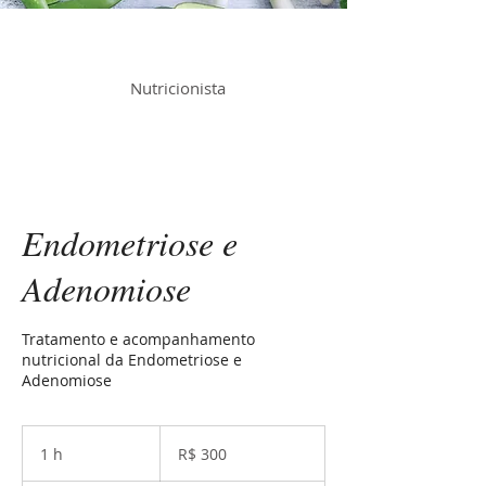
Andréia Sheila Ferreira
Nutricionista
Endometriose e
Adenomiose
Tratamento e acompanhamento
nutricional da Endometriose e
Adenomiose
300
Reais
1 h
1
R$ 300
brasileiros