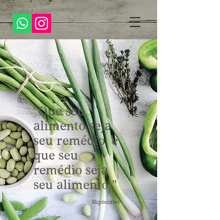
"Que seu
alimento seja
seu remédio, e
que seu
remédio seja
seu alimento."
Hipócrates