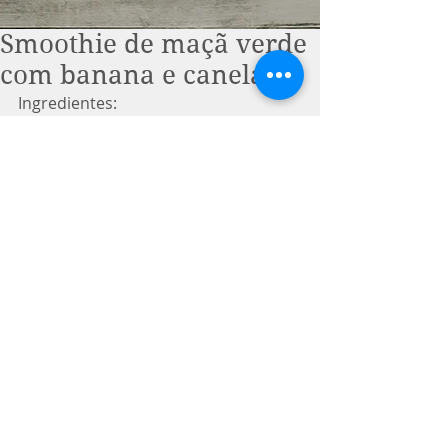
Smoothie de maçã verde
com banana e canela
Ingredientes: 
1 banana congelada
1 maçã verde
1 pote de iogurte desnatado
1 colher de chá de canela em pó
Leite líquido desnatado 
Modo de preparo
Bata tudo no liquidificador, exceto o 
leite gelado, que deverá ser 
adicionado aos poucos até a 
consistência desejada. salpique 
canela à gosto. 